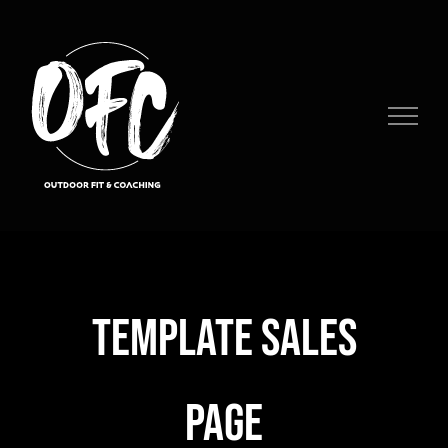
Ga
naar
inhoud
Template sales
page