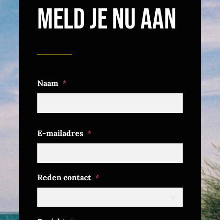
Meld je nu aan
Naam
*
Voornaam
E-mailadres
*
Reden contact
*
